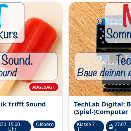
ABGESAGT
ik trifft Sound
TechLab Digital: 
(Spiel-)Computer
:30
15:00
Olsberg
Klasse 7 -
27.07.
Uhr
11
-