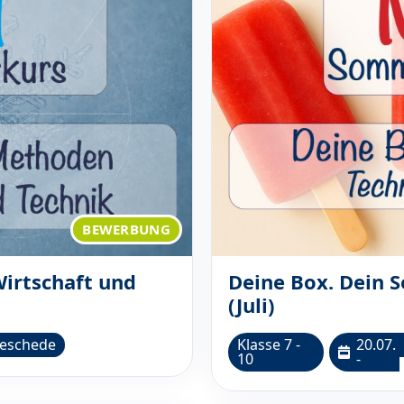
BEWERBUNG
irtschaft und
Deine Box. Dein S
(Juli)
eschede
Klasse 7 -
20.07.
10
-