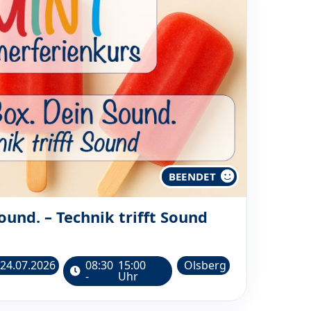
BEENDET
ound. – Technik trifft Sound
24.07.2026
08:30
15:00
Olsberg
-
Uhr