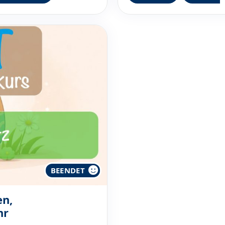
BEENDET
en,
hr